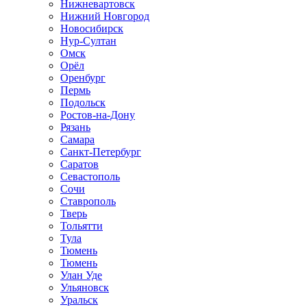
Нижневартовск
Нижний Новгород
Новосибирск
Нур-Султан
Омск
Орёл
Оренбург
Пермь
Подольск
Ростов-на-Дону
Рязань
Самара
Санкт-Петербург
Саратов
Севастополь
Сочи
Ставрополь
Тверь
Тольятти
Тула
Тюмень
Тюмень
Улан Уде
Ульяновск
Уральск