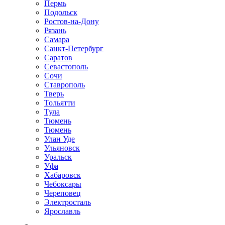
Пермь
Подольск
Ростов-на-Дону
Рязань
Самара
Санкт-Петербург
Саратов
Севастополь
Сочи
Ставрополь
Тверь
Тольятти
Тула
Тюмень
Тюмень
Улан Уде
Ульяновск
Уральск
Уфа
Хабаровск
Чебоксары
Череповец
Электросталь
Ярославль