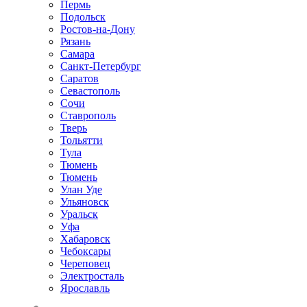
Пермь
Подольск
Ростов-на-Дону
Рязань
Самара
Санкт-Петербург
Саратов
Севастополь
Сочи
Ставрополь
Тверь
Тольятти
Тула
Тюмень
Тюмень
Улан Уде
Ульяновск
Уральск
Уфа
Хабаровск
Чебоксары
Череповец
Электросталь
Ярославль